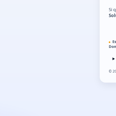
Si 
Sol
E
Dom
©
2