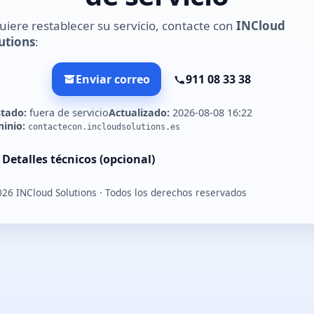
quiere restablecer su servicio, contacte con
INCloud
utions
:
Enviar correo
911 08 33 38
stado:
fuera de servicio
Actualizado:
2026-08-08 16:22
inio:
contactecon.incloudsolutions.es
Detalles técnicos (opcional)
026
INCloud Solutions · Todos los derechos reservados